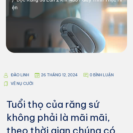
Ện
ĐÀO LINH
26 THÁNG 12, 2024
0 BÌNH LUẬN
VẼ NỤ CƯỜI
Tuổi thọ của răng sứ
không phải là mãi mãi,
theo thời gian chúng có