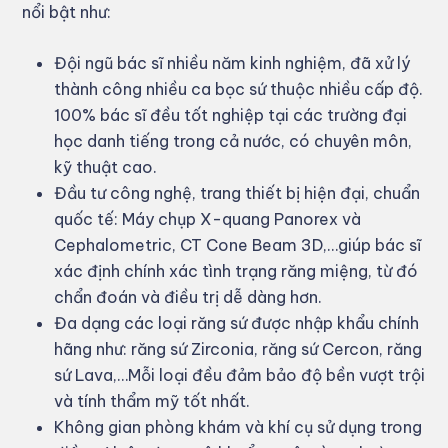
nổi bật như:
Đội ngũ bác sĩ nhiều năm kinh nghiệm, đã xử lý
thành công nhiều ca bọc sứ thuộc nhiều cấp độ.
100% bác sĩ đều tốt nghiệp tại các trường đại
học danh tiếng trong cả nước, có chuyên môn,
kỹ thuật cao.
Đầu tư công nghệ, trang thiết bị hiện đại, chuẩn
quốc tế: Máy chụp X-quang Panorex và
Cephalometric, CT Cone Beam 3D,…giúp bác sĩ
xác định chính xác tình trạng răng miệng, từ đó
chẩn đoán và điều trị dễ dàng hơn.
Đa dạng các loại răng sứ được nhập khẩu chính
hãng như: răng sứ Zirconia, răng sứ Cercon, răng
sứ Lava,…Mỗi loại đều đảm bảo độ bền vượt trội
và tính thẩm mỹ tốt nhất.
Không gian phòng khám và khí cụ sử dụng trong