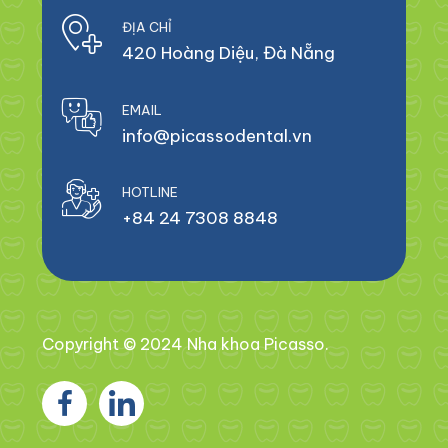
ĐỊA CHỈ
420 Hoàng Diệu, Đà Nẵng
EMAIL
info@picassodental.vn
HOTLINE
+84 24 7308 8848
Copyright © 2024 Nha khoa Picasso.