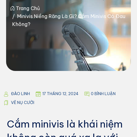
Trang Chủ
Minivis Niềng Răng Là Gì? Cắm Minivis Có Đau
Không?
ĐÀO LINH
17 THÁNG 12, 2024
0 BÌNH LUẬN
VẼ NỤ CƯỜI
Cắm minivis là khái niệm