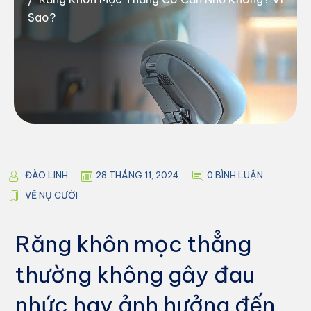
Sao?
ĐÀO LINH
28 THÁNG 11, 2024
0 BÌNH LUẬN
VẼ NỤ CƯỜI
Răng khôn mọc thẳng
thường không gây đau
nhức hay ảnh hưởng đến