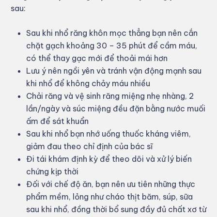
sau:
Sau khi nhổ răng khôn mọc thẳng bạn nên cắn
chặt gạch khoảng 30 – 35 phút để cầm máu,
có thể thay gạc mới để thoải mái hơn
Lưu ý nên ngồi yên và tránh vận động mạnh sau
khi nhổ để không chảy máu nhiều
Chải răng và vệ sinh răng miệng nhẹ nhàng, 2
lần/ngày và súc miệng đều đặn bằng nước muối
ấm để sát khuẩn
Sau khi nhổ bạn nhớ uống thuốc kháng viêm,
giảm đau theo chỉ định của bác sĩ
Đi tái khám định kỳ để theo dõi và xử lý biến
chứng kịp thời
Đối với chế độ ăn, bạn nên ưu tiên những thực
phẩm mềm, lỏng như cháo thịt băm, súp, sữa
sau khi nhổ, đồng thời bổ sung đầy đủ chất xơ từ