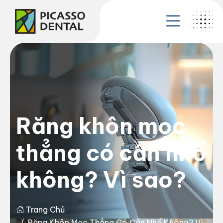
Răng khôn mọc
thẳng có cần nhổ
không? Vì sao?
Trang Chủ
Răng Khôn Mọc Thẳng Có Cần Nhổ Không? Vì