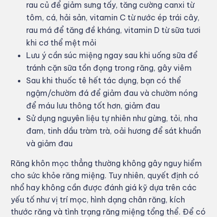
rau củ để giảm sưng tấy, tăng cường canxi từ
tôm, cá, hải sản, vitamin C từ nước ép trái cây,
rau má để tăng đề kháng, vitamin D từ sữa tươi
khi cơ thể mệt mỏi
Lưu ý cần súc miệng ngay sau khi uống sữa để
tránh cặn sữa tồn đọng trong răng, gây viêm
Sau khi thuốc tê hết tác dụng, bạn có thể
ngậm/chườm đá để giảm đau và chườm nóng
để máu lưu thông tốt hơn, giảm đau
Sử dụng nguyên liệu tự nhiên như gừng, tỏi, nha
đam, tinh dầu tràm trà, oải hương để sát khuẩn
và giảm đau
Răng khôn mọc thẳng thường không gây nguy hiểm
cho sức khỏe răng miệng. Tuy nhiên, quyết định có
nhổ hay không cần được đánh giá kỹ dựa trên các
yếu tố như vị trí mọc, hình dạng chân răng, kích
thước răng và tình trạng răng miệng tổng thể. Để có