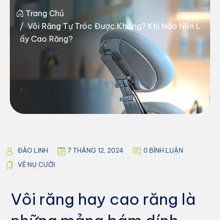
Trang Chủ
Vôi Răng Tự Tróc Được Không? Khi Nào Nên L
Ấy Cao Răng?
ĐÀO LINH
7 THÁNG 12, 2024
0 BÌNH LUẬN
VẼ NỤ CƯỜI
Vôi răng hay cao răng là