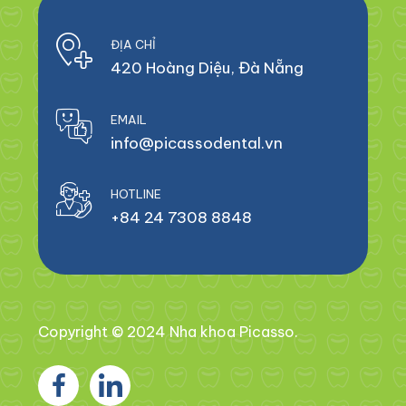
ĐỊA CHỈ
420 Hoàng Diệu, Đà Nẵng
EMAIL
info@picassodental.vn
HOTLINE
+84 24 7308 8848
Copyright © 2024 Nha khoa Picasso.