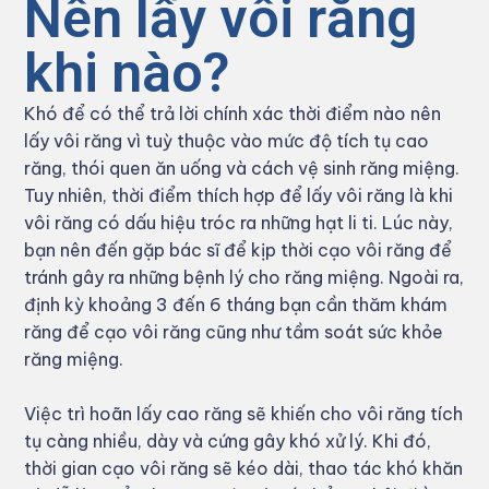
Nên lấy vôi răng
khi nào?
Khó để có thể trả lời chính xác thời điểm nào nên
lấy vôi răng vì tuỳ thuộc vào mức độ tích tụ cao
răng, thói quen ăn uống và cách vệ sinh răng miệng.
Tuy nhiên, thời điểm thích hợp để lấy vôi răng là khi
vôi răng có dấu hiệu tróc ra những hạt li ti. Lúc này,
bạn nên đến gặp bác sĩ để kịp thời cạo vôi răng để
tránh gây ra những bệnh lý cho răng miệng. Ngoài ra,
định kỳ khoảng 3 đến 6 tháng bạn cần thăm khám
răng để cạo vôi răng cũng như tầm soát sức khỏe
răng miệng.
Việc trì hoãn lấy cao răng sẽ khiến cho vôi răng tích
tụ càng nhiều, dày và cứng gây khó xử lý. Khi đó,
thời gian cạo vôi răng sẽ kéo dài, thao tác khó khăn