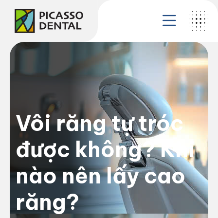
Vôi răng tự tróc
được không? Khi
nào nên lấy cao
răng?